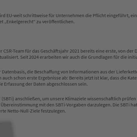
EU-weit schrittweise für Unternehmen die Pflicht eingeführt, eine
t „Enkelgerecht“ zu veröffentlichen.
r CSR-Team für das Geschäftsjahr 2021 bereits eine erste, von der 
tualisiert. Seit 2024 erarbeiten wir auch die Grundlagen für die in
r Datenbasis, die Beschaffung von Informationen aus der Lieferkett
ch schon erste Ergebnisse ab: Bereits jetzt ist klar, dass die Ka
ie Erfassung der Daten abgeschlossen sein.
e“ (SBTi) anschließen, um unsere Klimaziele wissenschaftlich prüf
in Übereinstimmung mit den SBTi-Vorgaben darzulegen. Die SBTi hat
te Netto-Null-Ziele festzulegen.