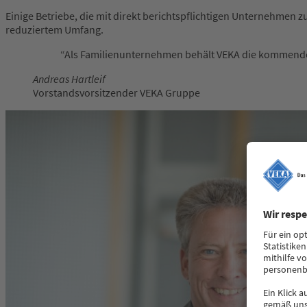
Einige Betriebe, die mit direkt berichtspflichtigen Unternehmen z
reduziertem Umfang.
Als Familienunternehmen behält VEKA die kommenden 
Andreas Hartleif
Vorstandsvorsitzender VEKA Gruppe