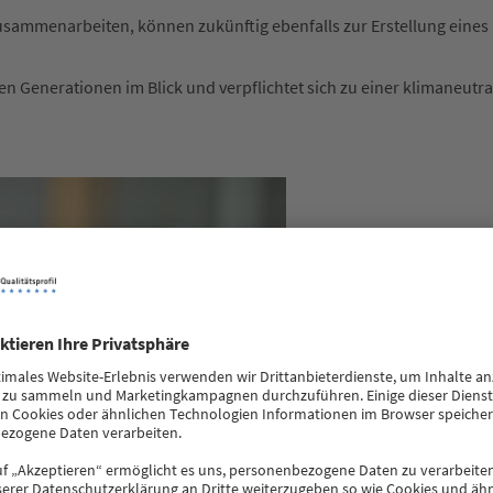
usammenarbeiten, können zukünftig ebenfalls zur Erstellung eines Na
Generationen im Blick und verpflichtet sich zu einer klimaneutra