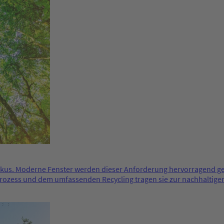
us. Moderne Fenster werden dieser Anforderung hervorragend gerech
zess und dem umfassenden Recycling tragen sie zur nachhaltigen