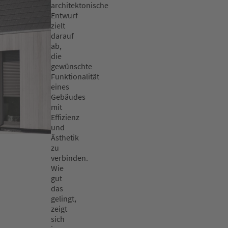
architektonische
Entwurf
zielt
darauf
ab,
die
gewünschte
Funktionalität
eines
Gebäudes
mit
Effizienz
und
Ästhetik
zu
verbinden.
Wie
gut
das
gelingt,
zeigt
sich