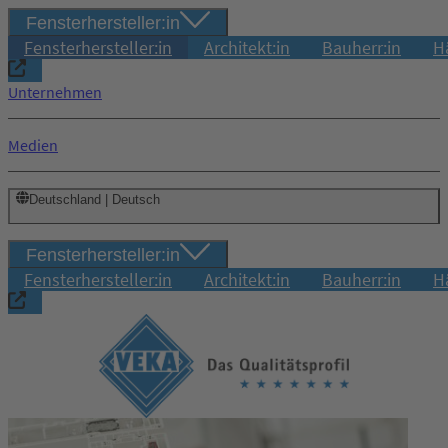
Fensterhersteller:in
Fensterhersteller:in
Architekt:in
Bauherr:in
H
Unternehmen
Medien
Deutschland | Deutsch
Fensterhersteller:in
Fensterhersteller:in
Architekt:in
Bauherr:in
H
Login