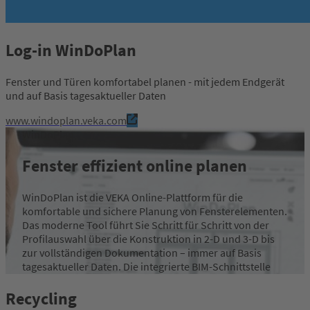
Log-in WinDoPlan
Fenster und Türen komfortabel planen - mit jedem Endgerät
und auf Basis tagesaktueller Daten
www.windoplan.veka.com
WinDoPlan
Fenster effizient online planen
WinDoPlan ist die VEKA Online-Plattform für die
komfortable und sichere Planung von Fensterelementen.
Das moderne Tool führt Sie Schritt für Schritt von der
Profilauswahl über die Konstruktion in 2-D und 3-D bis
zur vollständigen Dokumentation – immer auf Basis
tagesaktueller Daten. Die integrierte BIM-Schnittstelle
ermöglicht dabei einen reibungslosen Datenaustausch
mit allen Projektbeteiligten. WinDoPlan können Sie ganz
Recycling
einfach per Webbrowser nutzen – zu jeder Zeit, an jedem