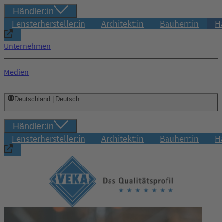
Händler:in
Fensterhersteller:in
Architekt:in
Bauherr:in
H
Unternehmen
Medien
Deutschland | Deutsch
Händler:in
Fensterhersteller:in
Architekt:in
Bauherr:in
H
Login