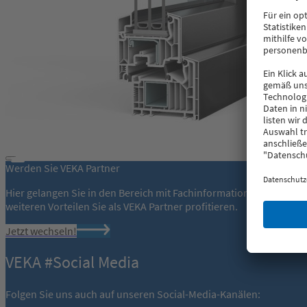
Werden Sie VEKA Partner
Hier gelangen Sie in den Bereich mit Fachinformationen für Fens
weiteren Vorteilen Sie als VEKA Partner profitieren.
Jetzt wechseln!
VEKA #Social Media
Folgen Sie uns auch auf unseren Social-Media-Kanälen: