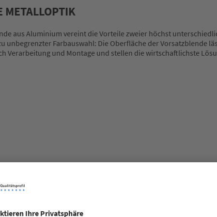
E METALLOPTIK
ende aus Aluminium vereint die Vorteile zweier höchst unterschie
hezu unbegrenzter Farbauswahl: Die Oberfläche der Vorsatzblende lä
ich Verarbeitung und Montage und stellen die wirtschaftlichste Lö