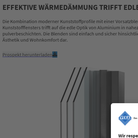
EFFEKTIVE WÄRMEDÄMMUNG TRIFFT EDL
Die Kombination moderner Kunststoffprofile mit einer Vorsatzbl
Kunststofffensters trifft auf die edle Optik von Aluminium in na
pulverbeschichten. Die Blenden sind einfach und sicher hinsichtl
Ästhetik und Wohnkomfort dar.
Prospekt herunterladen