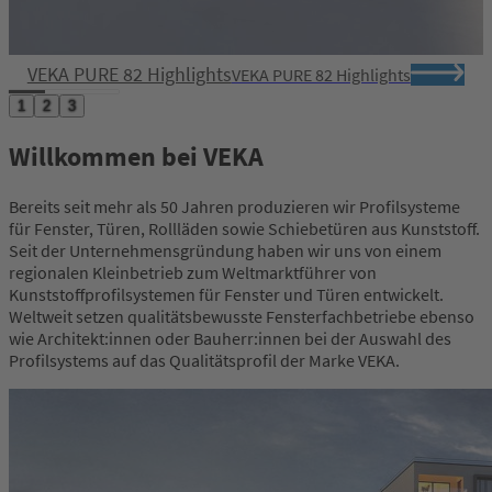
VEKA PURE 82 Highlights
VEKA PURE 82 Highlights
Item
1
2
3
1
of
Willkommen bei VEKA
3
Bereits seit mehr als 50 Jahren produzieren wir Profilsysteme
für Fenster, Türen, Rollläden sowie Schiebetüren aus Kunststoff.
Seit der Unternehmensgründung haben wir uns von einem
regionalen Kleinbetrieb zum Weltmarktführer von
Kunststoffprofilsystemen für Fenster und Türen entwickelt.
Weltweit setzen qualitätsbewusste Fensterfachbetriebe ebenso
wie Architekt:innen oder Bauherr:innen bei der Auswahl des
Profilsystems auf das Qualitätsprofil der Marke VEKA.