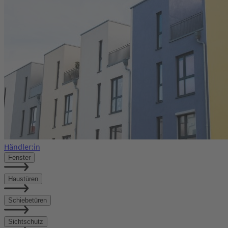
Händler:in
Fenster
Haustüren
Schiebetüren
Sichtschutz