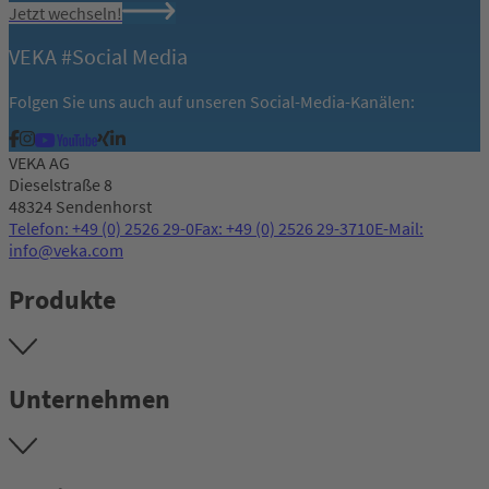
Jetzt wechseln!
VEKA #Social Media
Folgen Sie uns auch auf unseren Social-Media-Kanälen:
VEKA AG
Dieselstraße 8
48324 Sendenhorst
Telefon: +49 (0) 2526 29-0
Fax: +49 (0) 2526 29-3710
E-Mail:
info@veka.com
Produkte
Unternehmen