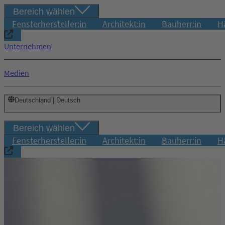
Bereich wählen
Fensterhersteller:in
Architekt:in
Bauherr:in
H
Unternehmen
Medien
Deutschland | Deutsch
Bereich wählen
Fensterhersteller:in
Architekt:in
Bauherr:in
H