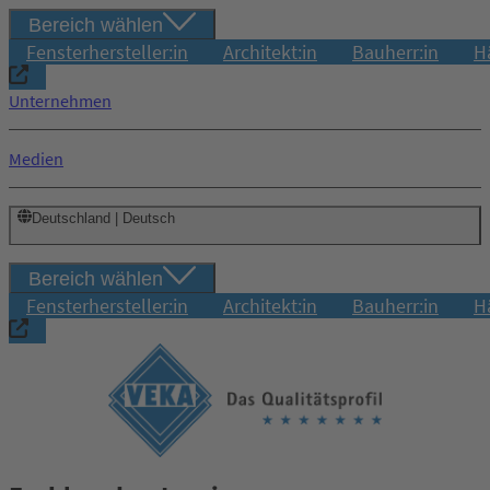
Bereich wählen
Fensterhersteller:in
Architekt:in
Bauherr:in
H
Unternehmen
Medien
Deutschland | Deutsch
Bereich wählen
Fensterhersteller:in
Architekt:in
Bauherr:in
H