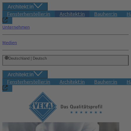
Architekt:in
Fensterhersteller:in
Architekt:in
Bauherr:in
H
Unternehmen
Medien
Deutschland | Deutsch
Architekt:in
Fensterhersteller:in
Architekt:in
Bauherr:in
H
Login