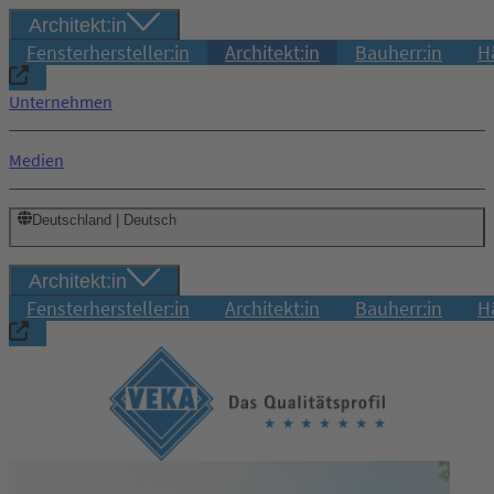
Architekt:in
Fensterhersteller:in
Architekt:in
Bauherr:in
H
Unternehmen
Medien
Deutschland | Deutsch
Architekt:in
Fensterhersteller:in
Architekt:in
Bauherr:in
H
Login