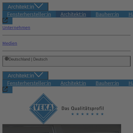
Architekt:in
Fensterhersteller:in
Architekt:in
Bauherr:in
H
Unternehmen
Medien
Deutschland | Deutsch
Architekt:in
Fensterhersteller:in
Architekt:in
Bauherr:in
H
Login