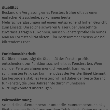
Stabilität
Bestand die Verglasung eines Fensters früher oft aus einer
einfachen Glasscheibe, so kommen heute
Mehrfachverglasungen mit einem entsprechend hohen Gewicht
zum Einsatz. Um solche schweren Gläser über Jahrzehnte
zuverlässig tragen zu können, müssen Fensterprofile ein hohes
Maß an Formstabilität bieten – im Hochsommer ebenso wie bei
klirrendem Frost.
Funktionssicherheit
Darüber hinaus trägt die Stabilität des Fensterprofils
entscheidend zur Funktionssicherheit des Fensters bei. Wenn
sich der Fensterrahmen merklich verzieht, kann es im
schlimmsten Fall dazu kommen, dass der Fensterflügel klemmt.
Ein besonders stabiles Fensterprofil ist daher der beste Garant
für Fenster, die über Jahrzehnte durch mühelosen
Nutzungskomfort überzeugen.
Wärmedämmung
Sobald die Außentemperatur unter die Raumtemperatur sinkt,
fließt unweigerlich Wärme aus dem Gebäude ab. Daher muss ein