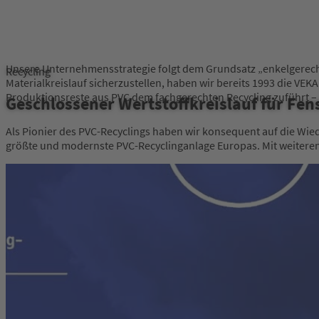
Unsere Unternehmensstrategie folgt dem Grundsatz „enkelgerecht
Recycling
Materialkreislauf sicherzustellen, haben wir bereits 1993 die VE
Produktionsreste aus PVC dem fachgerechten Recycling zuführt – 
Geschlossener Wertstoffkreislauf für Fen
Als Pionier des PVC-Recyclings haben wir konsequent auf die Wied
größte und modernste PVC-Recyclinganlage Europas. Mit weiteren