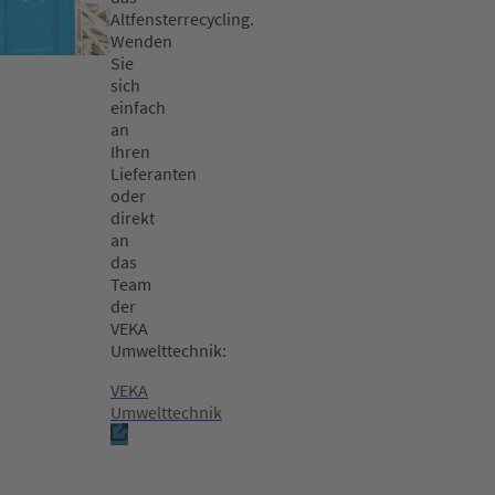
Altfensterrecycling.
Wenden
Sie
sich
einfach
an
Ihren
Lieferanten
oder
direkt
an
das
Team
der
VEKA
Umwelttechnik:
VEKA
Umwelttechnik