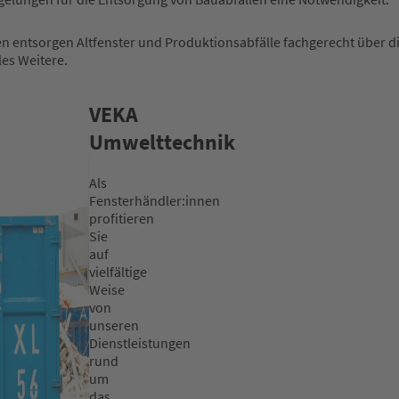
n entsorgen Altfenster und Produktionsabfälle fachgerecht über d
es Weitere.
VEKA
Umwelttechnik
Als
Fensterhändler:innen
profitieren
Sie
auf
vielfältige
Weise
von
unseren
Dienstleistungen
rund
um
das