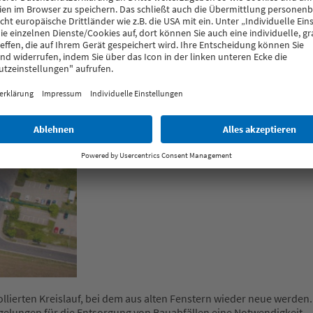
llierten Kreislauf, bei dem aus alten Fenstern wieder neue werden. 
gelungen für die Entsorgung von Bauabfällen eine Notwendigkeit.