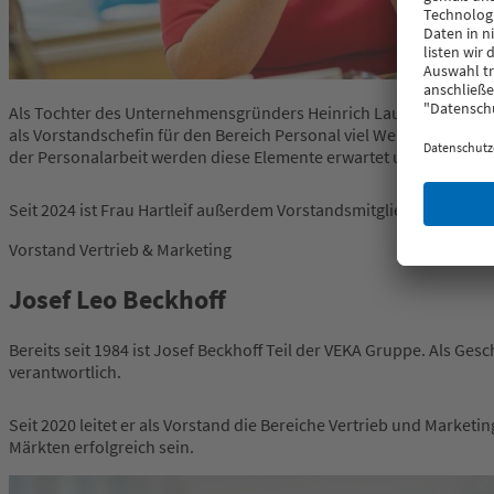
Als Tochter des Unternehmensgründers Heinrich Laumann ist Elke Ha
als Vorstandschefin für den Bereich Personal viel Wert auf ein f
der Personalarbeit werden diese Elemente erwartet und gefördert,
Seit 2024 ist Frau Hartleif außerdem Vorstandsmitglied und stel
Vorstand Vertrieb & Marketing
Josef Leo Beckhoff
Bereits seit 1984 ist Josef Beckhoff Teil der VEKA Gruppe. Als Ge
verantwortlich.
Seit 2020 leitet er als Vorstand die Bereiche Vertrieb und Marke
Märkten erfolgreich sein.