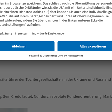
rtleif seit ihrer Kindheit mit VEKA verbunden. Diese Verbundenheit 
amiliäres Betriebsklima. Verantwortung, Eigenständigkeit, Qualifi
 was letztendlich zu mehr Zufriedenheit und Zugehörigkeit führt.
lvertretende Vorstandsvorsitzende der Laumann Group, zu der auch 
schäftsführer der Tochtergesellschaften in der Ukraine und Russlan
ting. Sein Credo lautet: Nur durch absolute Kundenorientierung, Ma