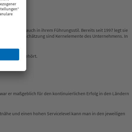
zeigt sich auch in ihrem Führungsstil. Bereits seit 1997 legt sie
zierung und Wertschätzung sind Kernelemente des Unternehmens. In
die VEKA AG gehört.
d war er maßgeblich für den kontinuierlichen Erfolg in den Ländern
rktnähe und einen hohen Servicelevel kann man in den jeweiligen